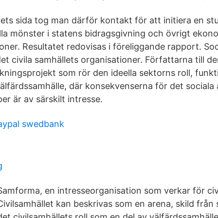
ts sida tog man därför kontakt för att initiera en st
la mönster i statens bidragsgivning och övrigt ekono-
ioner. Resultatet redovisas i föreliggande rapport. Soc
 det civila samhällets organisationer. Författarna till 
ningsprojekt som rör den ideella sektorns roll, funkt
välfärdssamhälle, där konsekvenserna för det sociala 
er är av särskilt intresse.
ypal swedbank
g
mforma, en intresseorganisation som verkar för civi
ivilsamhället kan beskrivas som en arena, skild från 
 civilsamhällets roll som en del av välfärdssamhället