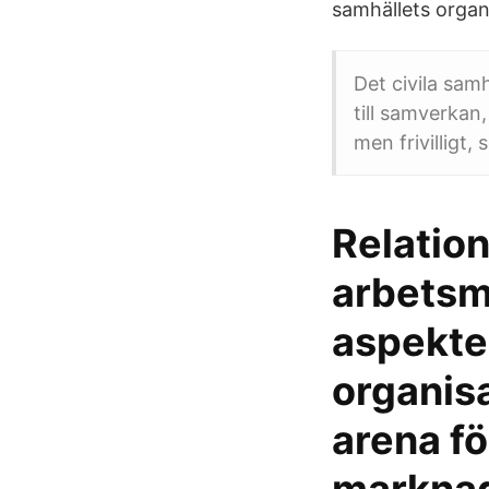
samhällets organi
Det civila sa
till samverkan
men frivilligt, 
Relation
arbetsm
aspekter
organis
arena fö