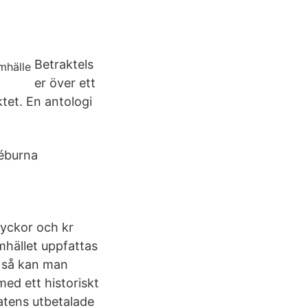
Betraktels
er över ett
ktet. En antologi
déburna
olyckor och kr
amhället uppfattas
i så kan man
med ett historiskt
tatens utbetalade