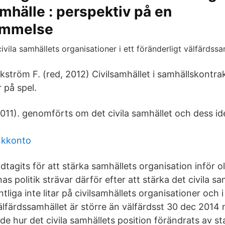
mhälle : perspektiv på en
ommelse
Wijkström F. (red, 2012) Civilsamhället i samhällskontra
 på spel.
011). genomförts om det civila samhället och dess i
nkkonto
idtagits för att stärka samhällets organisation inför 
s politik strävar därför efter att stärka det civila s
liga inte litar på civilsamhällets organisationer och 
lfärdssamhället är större än välfärdsst 30 dec 2014 
de hur det civila samhällets position förändrats av s