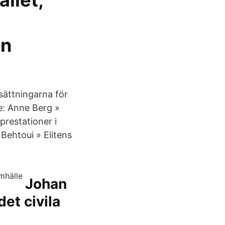
llet,
en
sättningarna för
re: Anne Berg »
prestationer i
Behtoui » Elitens
Johan
det civila