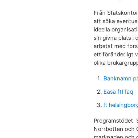
Från Statskontore
att söka eventuel
ideella organisat
sin givna plats i
arbetat med forsk
ett föränderligt 
olika brukargrupp
Banknamn pa
Easa ftl faq
It helsingbor
Programstödet Sa
Norrbotten och C
marknaden och det