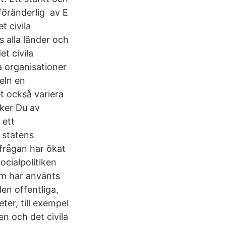
föränderlig av E
t civila
s alla länder och
t civila
ga organisationer
keln en
let också variera
rker Du av
 ett
 statens
 frågan har ökat
ocialpolitiken
im har använts
en offentliga,
eter, till exempel
n och det civila