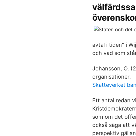
välfärdssa
överensk
avtal i tiden” i 
och vad som står
Johansson, O. (2
organisationer.
Skatteverket ba
Ett antal redan v
Kristdemokraterna
som om det offent
också säga att vä
perspektiv gällan