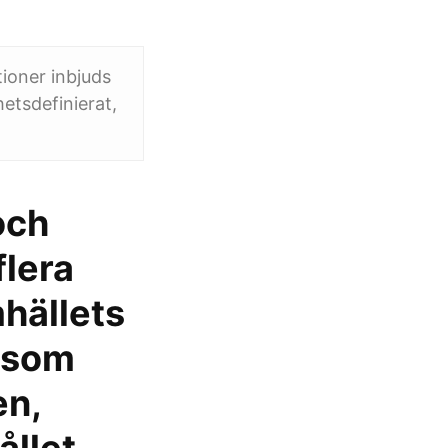
ioner inbjuds
etsdefinierat,
och
lera
hällets
, som
en,