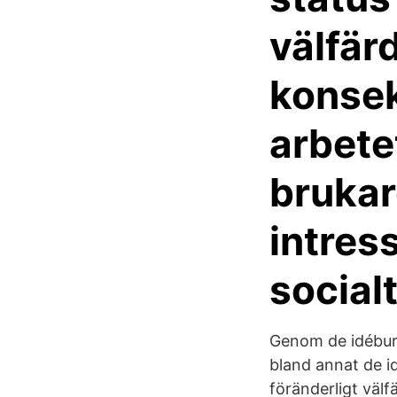
välfär
konsek
arbetet
brukar
intres
socialt
Genom de idéburn
bland annat de i
föränderligt väl