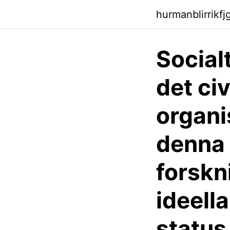
hurmanblirrikfj
Socialt
det ci
organis
denna 
forskn
ideella
status 