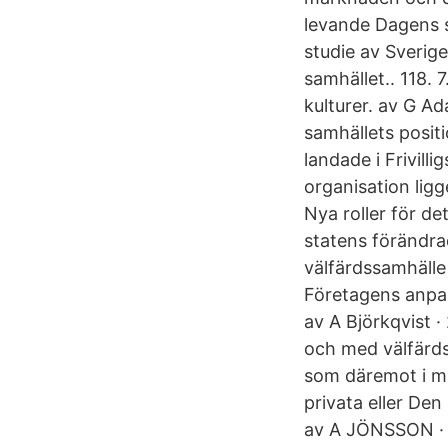
levande Dagens s
studie av Sverige
samhället.. 118. 
kulturer. av G Ad
samhällets positi
landade i Frivill
organisation ligg
Nya roller för de
statens förändra
välfärdssamhälle
Företagens anpas
av A Björkqvist ·
och med välfärds
som däremot i må
privata eller Den 
av A JÖNSSON · 2