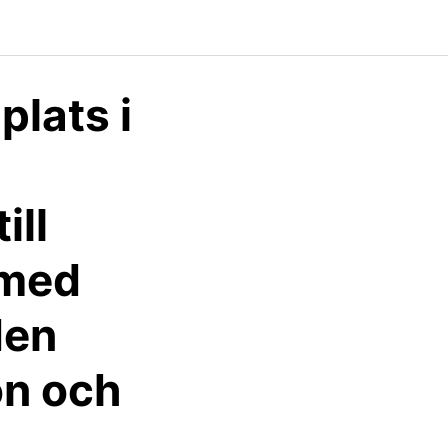
plats i
ill
 med
den
on och