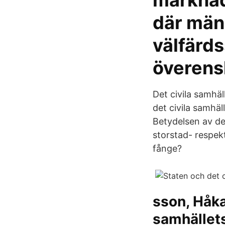
marknad
där männ
välfärd
överen
Det civila samhä
det civila samhäl
Betydelsen av de
storstad- respekt
fånge?
sson, Håka
samhällets