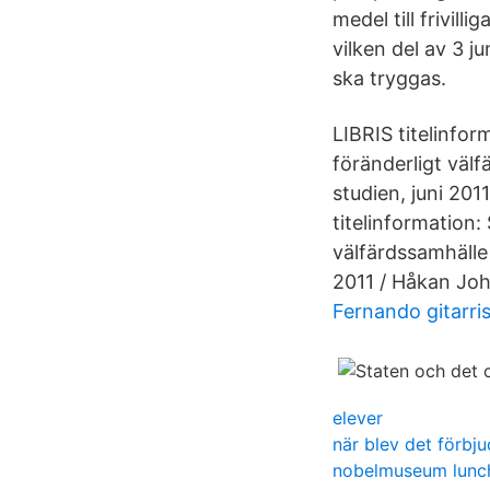
medel till frivill
vilken del av 3 
ska tryggas.
LIBRIS titelinfor
föränderligt väl
studien, juni 20
titelinformation:
välfärdssamhälle
2011 / Håkan Jo
Fernando gitarris
elever
när blev det förbju
nobelmuseum lunc