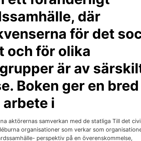
dssamhälle, där
venserna för det soc
 och för olika
grupper är av särskil
se. Boken ger en bred 
 arbete i
a aktörernas samverkan med de statliga Till det civi
déburna organisationer som verkar som organisationer
färdssamhälle- perspektiv på en överenskommelse,