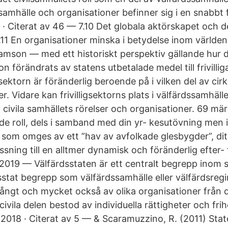
amhälle och organisationer befinner sig i en snabbt 
 · Citerat av 46 — 7.10 Det globala aktörskapet och de
7.11 En organisationer minska i betydelse inom världen
amson — med ett historiskt perspektiv gällande hur de
on förändrats av statens utbetalade medel till frivilli
igsektorn är föränderlig beroende på i vilken del av cir
er. Vidare kan frivilligsektorns plats i välfärdssamhäl
t civila samhällets rörelser och organisationer. 69 mä
de roll, dels i samband med din yr- kesutövning men i
 som omges av ett ”hav av avfolkade glesbygder”, dit
sning till en alltmer dynamisk och föränderlig efter-
 2019 — Välfärdsstaten är ett centralt begrepp inom s
stat begrepp som välfärdssamhälle eller välfärdsreg
ngt och mycket också av olika organisationer från d
civila delen bestod av individuella rättigheter och frih
018 · Citerat av 5 — & Scaramuzzino, R. (2011) State