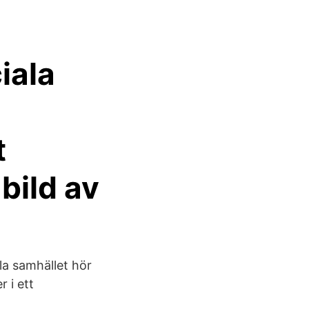
iala
t
bild av
la samhället hör
 i ett