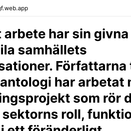
gf.web.app
 arbete har sin givna 
vila samhällets
ationer. Författarna t
antologi har arbetat
ingsprojekt som rör 
 sektorns roll, funkti
i ett föränderligt