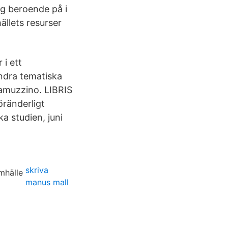
lig beroende på i
ällets resurser
 i ett
andra tematiska
amuzzino. LIBRIS
öränderligt
a studien, juni
skriva
manus mall