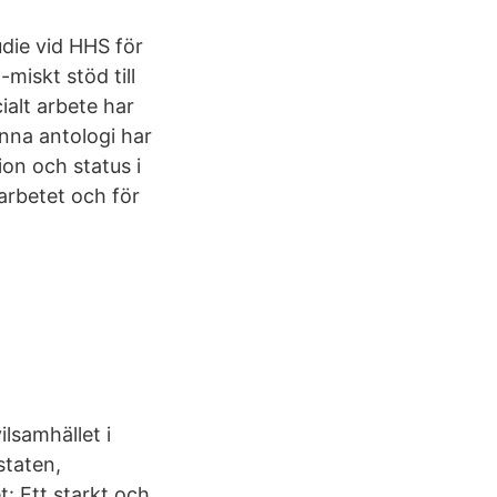
udie vid HHS för
miskt stöd till
ialt arbete har
denna antologi har
ion och status i
arbetet och för
lsamhället i
staten,
: Ett starkt och