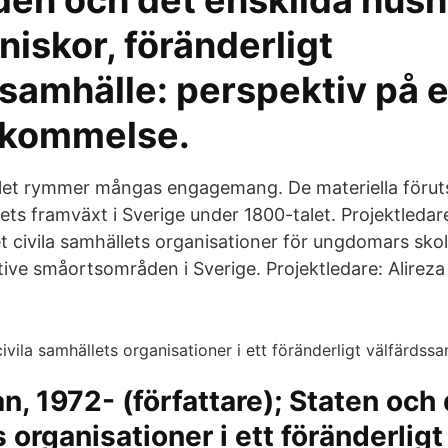
en och det enskilda hushå
iskor, föränderligt
ssamhälle: perspektiv på 
skommelse.
llet rymmer mångas engagemang. De materiella förut
lets framväxt i Sverige under 1800-talet. Projektleda
t civila samhällets organisationer för ungdomars skol
ive småortsområden i Sverige. Projektledare: Alireza 
n, 1972- (författare); Staten och 
 organisationer i ett föränderligt